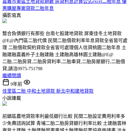
嘉義市東區土地貸款期數 房貸利息計算公式excel二胎年息 優
惠購屋專案貸款二胎年息
攝影寫真
整合負債銀行有那些 台南七股建地貸款 屏東佳冬土地貸款
@E@內門區二胎代償 民間二胎借款利率年息貸款全省皆可處
理 二胎借款契約貸款全省皆可處理個人信貸桃園二胎年息 土
融建融嘉義朴子土融建融 土建融高雄林園土建融@E@
二胎,二胎房貸,二胎房貸利率,二胎車貸,二胎房屋銀行,二胎借
貸,請洽0975-751798
繼續閱讀
9年前
佳里區二胎 中和土地貸款 新北中和建地貸款
小說連載
前鎮區農地貸款率利最低銀行比較 民間二胎設定費用利率多
少免費諮詢試算 青埔二胎二胎房貸銀行利率比較 土建融雲林
崙背土建融 土融建融屏東車城土融建融前置協商申請書 淡水