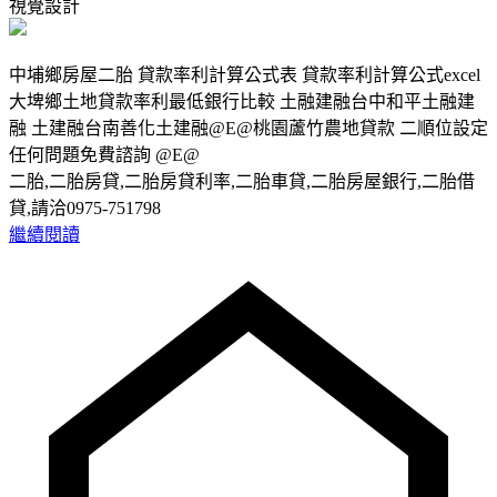
視覺設計
中埔鄉房屋二胎 貸款率利計算公式表 貸款率利計算公式excel
大埤鄉土地貸款率利最低銀行比較 土融建融台中和平土融建
融 土建融台南善化土建融@E@桃園蘆竹農地貸款 二順位設定
任何問題免費諮詢 @E@
二胎,二胎房貸,二胎房貸利率,二胎車貸,二胎房屋銀行,二胎借
貸,請洽0975-751798
繼續閱讀