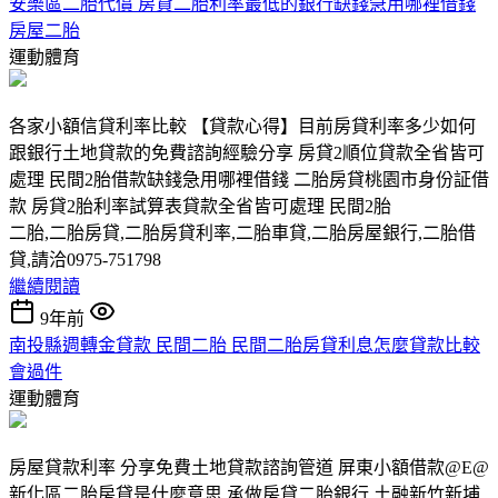
安樂區二胎代償 房貸二胎利率最低的銀行缺錢急用哪裡借錢
房屋二胎
運動體育
各家小額信貸利率比較 【貸款心得】目前房貸利率多少如何
跟銀行土地貸款的免費諮詢經驗分享 房貸2順位貸款全省皆可
處理 民間2胎借款缺錢急用哪裡借錢 二胎房貸桃園市身份証借
款 房貸2胎利率試算表貸款全省皆可處理 民間2胎
二胎,二胎房貸,二胎房貸利率,二胎車貸,二胎房屋銀行,二胎借
貸,請洽0975-751798
繼續閱讀
9年前
南投縣週轉金貸款 民間二胎 民間二胎房貸利息怎麼貸款比較
會過件
運動體育
房屋貸款利率 分享免費土地貸款諮詢管道 屏東小額借款@E@
新化區二胎房貸是什麼意思 承做房貸二胎銀行 土融新竹新埔