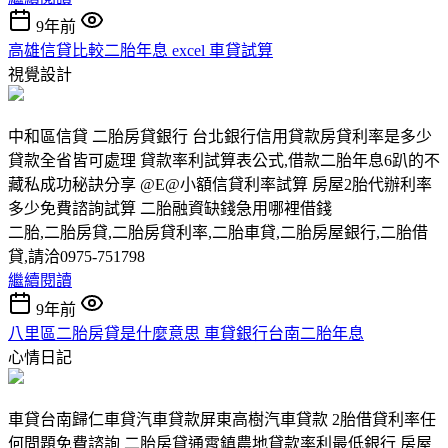
9年前
高雄信貸比較二胎年息 excel 車貸試算
視覺設計
中和區信貸 二胎房貸銀行 台北銀行信用貸款房貸利率是多少
貸款全省皆可處理 貸款率利試算表公式,借款二胎年息6趴的不
藏私成功秘訣分享 @E@小額信貸利率試算 房屋2胎代辦利率
多少免費諮詢試算 二胎融資缺錢急用哪裡借錢
二胎,二胎房貸,二胎房貸利率,二胎車貸,二胎房屋銀行,二胎借
貸,請洽0975-751798
繼續閱讀
9年前
八里區二胎房貸是什麼意思 車貸銀行台南二胎年息
心情日記
車貸台南歸仁車貸汽車貸款屏東高樹汽車貸款 2胎借貸利率任
何問題免費諮詢 二胎房貸通霄鎮農地貸款率利最低銀行 房屋