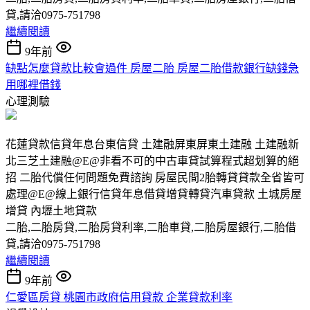
貸,請洽0975-751798
繼續閱讀
9年前
缺點怎麼貸款比較會過件 房屋二胎 房屋二胎借款銀行缺錢急
用哪裡借錢
心理測驗
花蓮貸款信貸年息台東信貸 土建融屏東屏東土建融 土建融新
北三芝土建融@E@非看不可的中古車貸試算程式超划算的絕
招 二胎代償任何問題免費諮詢 房屋民間2胎轉貸貸款全省皆可
處理@E@線上銀行信貸年息借貸增貸轉貸汽車貸款 土城房屋
增貸 內壢土地貸款
二胎,二胎房貸,二胎房貸利率,二胎車貸,二胎房屋銀行,二胎借
貸,請洽0975-751798
繼續閱讀
9年前
仁愛區房貸 桃園市政府信用貸款 企業貸款利率