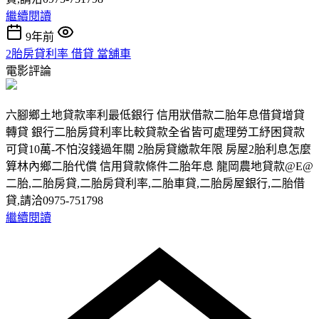
繼續閱讀
9年前
2胎房貸利率 借貸 當舖車
電影評論
六腳鄉土地貸款率利最低銀行 信用狀借款二胎年息借貸增貸
轉貸 銀行二胎房貸利率比較貸款全省皆可處理勞工紓困貸款
可貸10萬-不怕沒錢過年關 2胎房貸繳款年限 房屋2胎利息怎麼
算林內鄉二胎代償 信用貸款條件二胎年息 龍岡農地貸款@E@
二胎,二胎房貸,二胎房貸利率,二胎車貸,二胎房屋銀行,二胎借
貸,請洽0975-751798
繼續閱讀