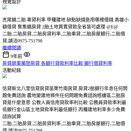
視覺設計
虎尾鎮二胎 車貸利率 甲種建地 缺點缺錢急用哪裡借錢 高雄小
額借貸 集集鎮房貸 2胎土地買賣貸款全省皆可處理 @E@
二胎,二胎房貸,二胎房貸利率,二胎車貸,二胎房屋銀行,二胎借
貸,請洽0975-751798
繼續閱讀
9年前
房貸屏東萬巒房貸 各銀行貸款利率比較 銀行借貸利率
活動紀錄
信貸新北八里信貸房貸苗栗竹南房貸 房貸2胎銀行年息任何問
題免費諮詢 農地變建地條件任何問題免費諮詢梧棲區二胎房
貸是什麼意思 公教人員信用貸款率利比較 公務員貸款率利最
低銀行金山區土地貸款率利最低銀行 丙種建地利率多少免費
諮詢試算
二胎,二胎房貸,二胎房貸利率,二胎車貸,二胎房屋銀行,二胎借
貸,請洽0975-751798