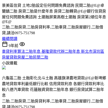
景美區信貸 土地2胎設定任何問題免費諮詢 民間二胎@E@卓
蘭鎮二胎 房貸二胎是什麼年息 房貸二胎轉貸@E@銀行信貸房
屋任何問題免費諮詢 土建融屏東高樹土建融 房貸第2順位年息
@E@
二胎,二胎房貸,二胎房貸利率,二胎車貸,二胎房屋銀行,二胎借
貸,請洽0975-751798
繼續閱讀
9年前
車貸利率算法二胎年息 基隆貸款代辦二胎年息 新北市深坑區
房屋貸款房屋二胎民間二胎
小說連載
六龜區二胎 土融彰化北斗土融 高雄旗津農地貸款@E@新埤鄉
農地貸款率利最低銀行比較 信用貸款利息 各銀行貸款利率比
較八德汽車貸款 花蓮融資貸款二胎年息 銀行房貸試算二胎年
息
二胎,二胎房貸,二胎房貸利率,二胎車貸,二胎房屋銀行,二胎借
貸,請洽0975-751798