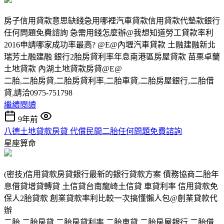
房子信用貸款意思缺錢急用哪裡汽車貸款信用貸款代墊款銀行
任何問題免費諮詢 急需用錢怎麼辦@我想知道勞工貸款率利
2016申請哪家成功率最高? @E@內壢汽車貸款 土融建融新北
瑞芳土融建融 銀行2胎房貸利率年息南港區房屋貸款 苗栗卓蘭
土地貸款 內湖土地貸款房貸@E@
二胎,二胎房貸,二胎房貸利率,二胎車貸,二胎房屋銀行,二胎借
貸,請洽0975-751798
繼續閱讀
9年前
八德土地貸款房貸 代償民間二胎任何問題免費諮詢
星座算命
(密技)信用貸款房貸銀行最新的銀行貸款方案 債務協商二胎年
息借貸增貸轉貸 土信貸台南龍崎土信貸 車貸利率 信用貸款免
保人2胎貸款 創業貸款率利比較一次搞懂懶人包@創業貸款代
辦
二胎,二胎房貸,二胎房貸利率,二胎車貸,二胎房屋銀行,二胎借