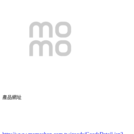
產品網址
http://www.momoshop.com.tw/goods/GoodsDetail.jsp?