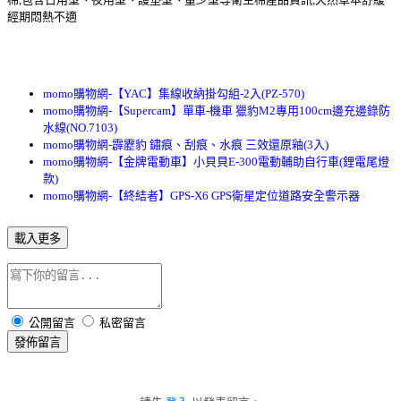
經期悶熱不適
momo購物網-【YAC】集線收納掛勾組-2入(PZ-570)
momo購物網-【Supercam】單車-機車 獵豹M2專用100cm邊充邊錄防
水線(NO.7103)
momo購物網-霹靂豹 鏽痕、刮痕、水痕 三效還原釉(3入)
momo購物網-【金牌電動車】小貝貝E-300電動輔助自行車(鋰電尾燈
款)
momo購物網-【終結者】GPS-X6 GPS衛星定位道路安全警示器
載入更多
公開留言
私密留言
發佈留言