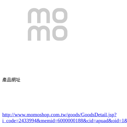
產品網址
http://www.momoshop.com.tw/goods/GoodsDetail.jsp?
i_code=2433994
&memid=6000000188&cid=apuad&oid=1&