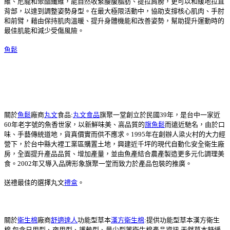
維、尼龍和聚酯纖維，能自然收緊腰腹脂肪、提拉肩膀，更可以和緩地拉直
背部，以達到調整姿勢身型。在最大極限活動中，協助支撐核心肌肉、手肘
和前臂，藉由保持肌肉溫暖、提升身體機能和改善姿勢，幫助提升運動時的
最佳肌能和減少受傷風險。
魚鬆
關於
魚鬆
廠商
丸文
食品:
丸文食品
旗聚一堂創立於民國39年，是台中一家近
60年老字號的魚香世家，以新鮮味美、高品質的
旗魚鬆
而遠近馳名，由於口
味、手藝傳統道地，貨真價實而供不應求。1995年在創辦人梁火村的大力經
營下，於台中縣大裡工業區購置土地，興建近千坪的現代自動化安全衛生廠
房，全面提升產品品質、增加產量，並由魚產結合農產製造更多元化調理美
食。2002年又導入品牌形象旗聚一堂而致力於產品包裝的推廣。
送禮最佳的選擇丸文
禮盒
。
關於
衛生棉
廠商
舒適達人
功能型草本
漢方衛生棉
:提供功能型草本漢方衛生
棉,包含日用型、夜用型、護墊型、量少型等衛生棉產品資訊,天然草本舒緩