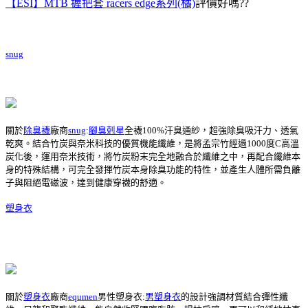
【ESI】MTB 握把套 racers edge系列(橘)
評價好嗎??
snug
關於
除臭襪
廠商
snug
:
腳臭剋星
全襪100%汗臭通紗，超強除臭吸汗力、透氣
乾爽。結合竹炭與奈米科技的優質機能纖維，是將孟宗竹經過1000度C高溫
炭化後，運用奈米技術，將竹炭粉末完全地融合於纖維之中，再配合纖維本
身的特殊結構，可完全發揮竹炭本身除臭功能的特性，並產生人體所需負離
子與阻絕電磁波，達到健康穿襪的舒適。
塑身衣
關於
塑身衣
廠商
equmen
男性塑身衣:
男塑身衣
的設計強調材質結合彈性纖